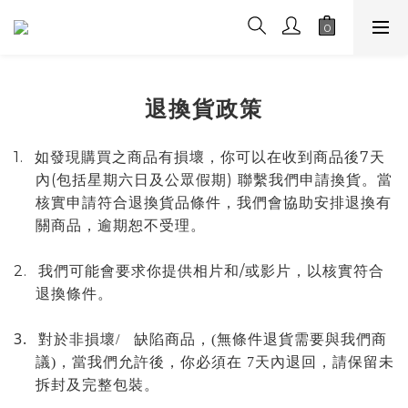
退換貨政策
1.
7
如發現購買之商品有損壞，你可以在收到商品後
天
(
)
內
包括星期六日及公眾假期
聯繫我們申請換貨。當
核實申請符合退換貨品條件，我們會協助安排退換有
關商品，逾期恕不受理。
2.
/
我們
可能會要求你提供相片和
或影片，以核實符合
退換條件。
3.
對於非
損壞/
缺陷
商品
，
(
無條件退貨需要與我們商
議
)
，
當我們允許後
，你必須在 7天內退回
，請保留未
拆封及完整包裝
。