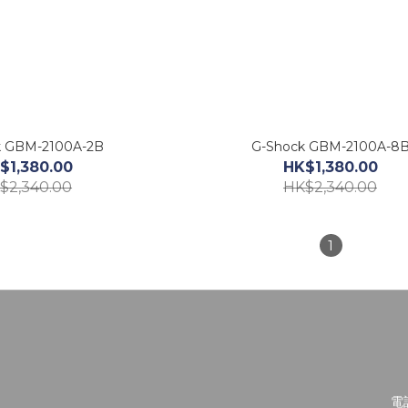
k GBM-2100A-2B
G-Shock GBM-2100A-8
$1,380.00
HK$1,380.00
$2,340.00
HK$2,340.00
1
電話