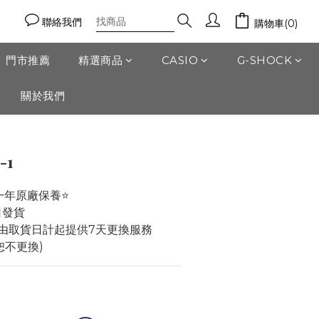
聯絡我們
購物車(0)
門市推薦
精選商品
CASIO
G-SHOCK
關於我們
立即購買
-1
一年原廠保養⭐️
作日發貨
由取貨日計起提供7天更換服務 
恕不更換)