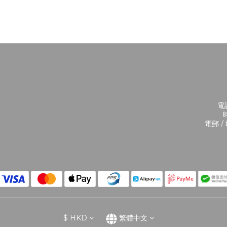
電話
時
電郵 / 
$
HKD
繁體中文