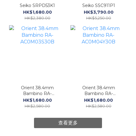
Seiko SRPD53K1
Seiko SSC911P1
HK$1,680.00
HK$3,790.00
HK$2,380.00
HK$5,250.00
Orient 38.4mm
Orient 38.4mm
Bambino RA-
Bambino RA-
AC0M03S30B
AC0M04Y30B
HK$1,680.00
HK$1,680.00
HK$2,580.00
HK$2,580.00
查看更多