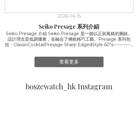
2026-06-15
Seiko Presage 系列介紹
Seiko Presage 介紹 Seiko Presage 是一個以正裝風格的腕錶。
設計理念是低調優雅，並融合了傳統精巧工藝。Presage 系列包
括：ClassicCocktailPresage Sharp EdgedStyle 60"s-------------
-----------------------------------------------------------------------------------
--------------------------------------Classic 系列: 是以日本傳統素材「絲
綢」為主題以設計，將傳統和現代融合，將絲綢的紋理融入手錶
查看更多
中。絲綢一直用於日本和服中，通常是很高地位的人穿著，所以絲
綢一直都是珍貴的素材。而classic 系列手錶想給大家突顯出絲綢理
念的內涵與文化價值。Classic 系列的外觀十分好看。錶面光線下照
射下呈現溫暖柔和的光澤感。以下是不同顏色所表達的例
boszewatch_hk Instagram
子:Reference: from seiko site/ google photo 你為何選擇
Classic :- 喜歡絲綢的紋理 - ⁠日本的審美與歷史 - ⁠簡約而優雅的風
格 Cocktail 系列: 2017年推出，靈感來自於日本雞尾酒文化的色彩
和豐富質感。每一個款式都有它特定的雞尾酒色彩和質感。深受調
酒師的熱愛。以兩個熱賣款式為例: SRPB43J1,
SRPB43J1SRPB46J1:設計𩆜感來自於 'Manhattan' 雞尾酒。咖
啡的色調，加深的邊緣顏色撘配玫瑰金錶盤。 SRPB43J1: 靈感來
自於skydiving 雞尾酒。錶盤採用淡雅的粉藍色紋理。 購買
Cocktail 連