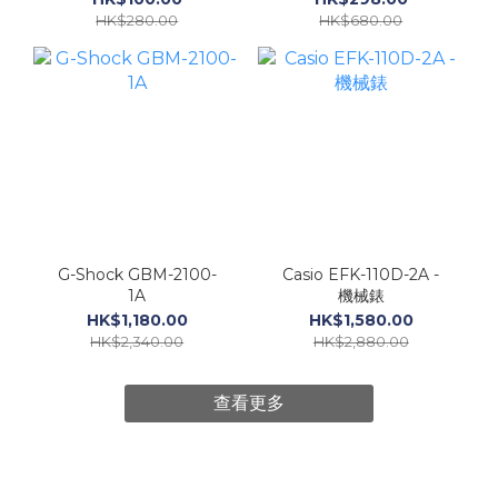
HK$280.00
HK$680.00
G-Shock GBM-2100-
Casio EFK-110D-2A -
1A
機械錶
HK$1,180.00
HK$1,580.00
HK$2,340.00
HK$2,880.00
查看更多