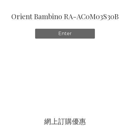
Orient Bambino RA-AC0M04Y30B
Enter
網上訂購優惠