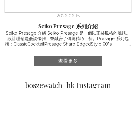
2026-06-15
Seiko Presage 系列介紹
Seiko Presage 介紹 Seiko Presage 是一個以正裝風格的腕錶。
設計理念是低調優雅，並融合了傳統精巧工藝。Presage 系列包
括：ClassicCocktailPresage Sharp EdgedStyle 60"s-------------
-----------------------------------------------------------------------------------
--------------------------------------Classic 系列: 是以日本傳統素材「絲
綢」為主題以設計，將傳統和現代融合，將絲綢的紋理融入手錶
查看更多
中。絲綢一直用於日本和服中，通常是很高地位的人穿著，所以絲
綢一直都是珍貴的素材。而classic 系列手錶想給大家突顯出絲綢理
念的內涵與文化價值。Classic 系列的外觀十分好看。錶面光線下照
射下呈現溫暖柔和的光澤感。以下是不同顏色所表達的例
boszewatch_hk Instagram
子:Reference: from seiko site/ google photo 你為何選擇
Classic :- 喜歡絲綢的紋理 - ⁠日本的審美與歷史 - ⁠簡約而優雅的風
格 Cocktail 系列: 2017年推出，靈感來自於日本雞尾酒文化的色彩
和豐富質感。每一個款式都有它特定的雞尾酒色彩和質感。深受調
酒師的熱愛。以兩個熱賣款式為例: SRPB43J1,
SRPB43J1SRPB46J1:設計𩆜感來自於 'Manhattan' 雞尾酒。咖
啡的色調，加深的邊緣顏色撘配玫瑰金錶盤。 SRPB43J1: 靈感來
自於skydiving 雞尾酒。錶盤採用淡雅的粉藍色紋理。 購買
Cocktail 連