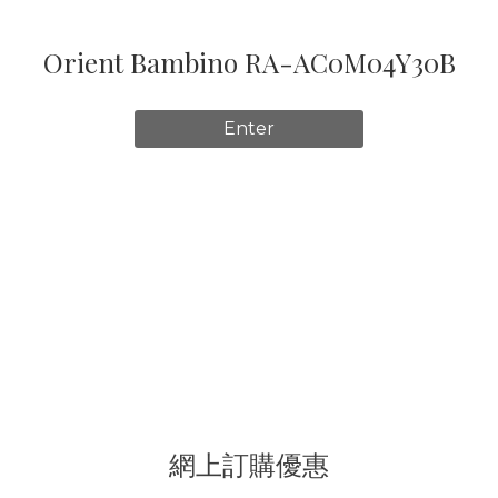
Orient Bambino RA-AC0M04Y30B
Enter
網上訂購優惠