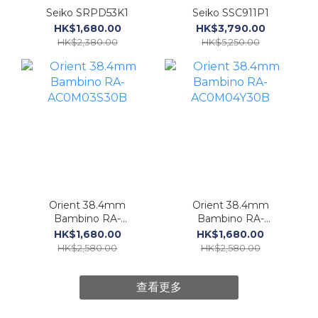
Seiko SRPD53K1
Seiko SSC911P1
HK$1,680.00
HK$3,790.00
HK$2,380.00
HK$5,250.00
Orient 38.4mm
Orient 38.4mm
Bambino RA-
Bambino RA-
AC0M03S30B
AC0M04Y30B
HK$1,680.00
HK$1,680.00
HK$2,580.00
HK$2,580.00
查看更多