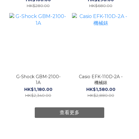
HK$280.00
HK$680.00
G-Shock GBM-2100-
Casio EFK-110D-2A -
1A
機械錶
HK$1,180.00
HK$1,580.00
HK$2,340.00
HK$2,880.00
查看更多