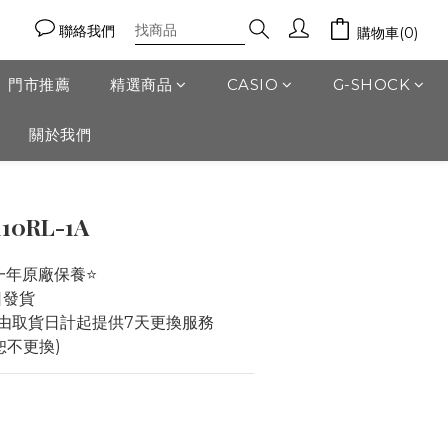
聯絡我們
購物車(0)
門市推薦
精選商品
CASIO
G-SHOCK
關於我們
立即購買
110RL-1A
一年原廠保養⭐️
作日發貨
由取貨日計起提供7天更換服務 
恕不更換)