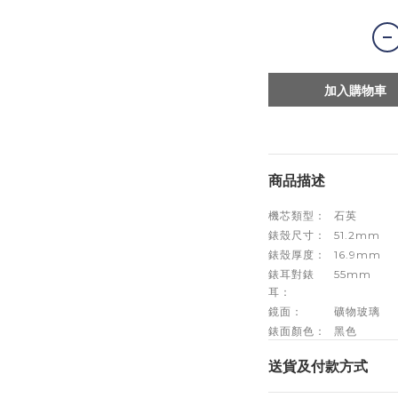
加入購物車
商品描述
機芯類型：
石英
錶殼尺寸：
51.2mm
錶殼厚度：
16.9mm
錶耳對錶
55mm
耳：
鏡面：
礦物玻璃
錶面顏色：
黑色
送貨及付款方式