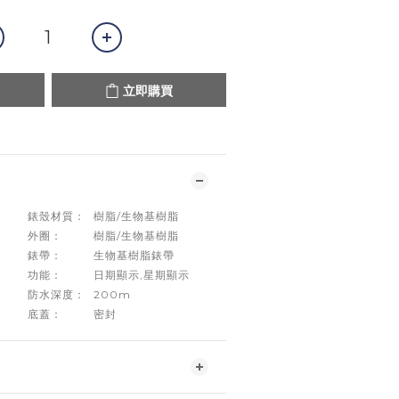
立即購買
錶殼材質：
樹脂/生物基樹脂
外圈：
樹脂/生物基樹脂
錶帶：
生物基樹脂錶帶
功能：
日期顯示,星期顯示
防水深度：
200m
底蓋：
密封