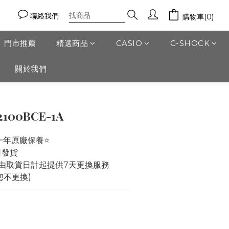
聯絡我們
購物車(0)
門市推薦
精選商品
CASIO
G-SHOCK
關於我們
2100BCE-1A
一年原廠保養⭐️
作日發貨
由取貨日計起提供7天更換服務 
恕不更換)