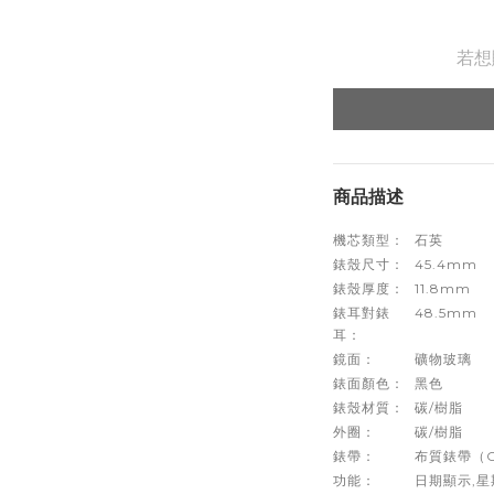
若想
商品描述
機芯類型：
石英
錶殼尺寸：
45.4mm
錶殼厚度：
11.8mm
錶耳對錶
48.5mm
耳：
鏡面：
礦物玻璃
錶面顏色：
黑色
錶殼材質：
碳/樹脂
外圈：
碳/樹脂
錶帶：
布質錶帶（C
功能：
日期顯示,星