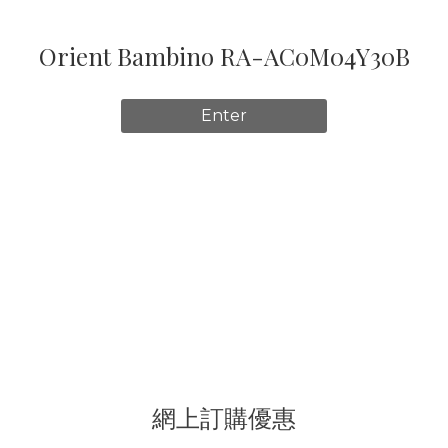
Orient Bambino RA-AC0M04Y30B
Enter
網上訂購優惠