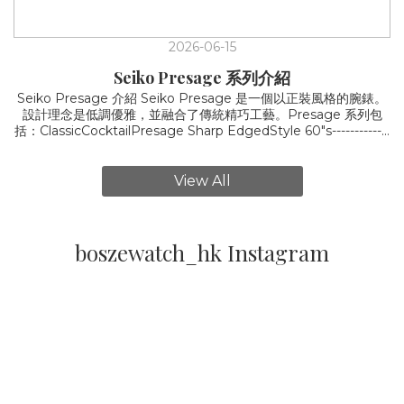
2026-06-15
Seiko Presage 系列介紹
Seiko Presage 介紹 Seiko Presage 是一個以正裝風格的腕錶。
設計理念是低調優雅，並融合了傳統精巧工藝。Presage 系列包
括：ClassicCocktailPresage Sharp EdgedStyle 60"s-------------
-----------------------------------------------------------------------------------
--------------------------------------Classic 系列: 是以日本傳統素材「絲
綢」為主題以設計，將傳統和現代融合，將絲綢的紋理融入手錶
View All
中。絲綢一直用於日本和服中，通常是很高地位的人穿著，所以絲
綢一直都是珍貴的素材。而classic 系列手錶想給大家突顯出絲綢理
念的內涵與文化價值。Classic 系列的外觀十分好看。錶面光線下照
射下呈現溫暖柔和的光澤感。以下是不同顏色所表達的例
boszewatch_hk Instagram
子:Reference: from seiko site/ google photo 你為何選擇
Classic :- 喜歡絲綢的紋理 - ⁠日本的審美與歷史 - ⁠簡約而優雅的風
格 Cocktail 系列: 2017年推出，靈感來自於日本雞尾酒文化的色彩
和豐富質感。每一個款式都有它特定的雞尾酒色彩和質感。深受調
酒師的熱愛。以兩個熱賣款式為例: SRPB43J1,
SRPB43J1SRPB46J1:設計𩆜感來自於 'Manhattan' 雞尾酒。咖
啡的色調，加深的邊緣顏色撘配玫瑰金錶盤。 SRPB43J1: 靈感來
自於skydiving 雞尾酒。錶盤採用淡雅的粉藍色紋理。 購買
Cocktail 連