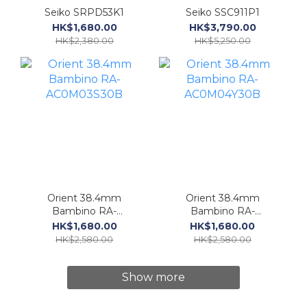
Seiko SRPD53K1
Seiko SSC911P1
HK$1,680.00
HK$3,790.00
HK$2,380.00
HK$5,250.00
Orient 38.4mm
Orient 38.4mm
Bambino RA-
Bambino RA-
AC0M03S30B
AC0M04Y30B
HK$1,680.00
HK$1,680.00
HK$2,580.00
HK$2,580.00
Show more