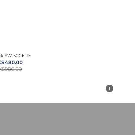
ck AW-500E-1E
K$480.00
K$980.00
1