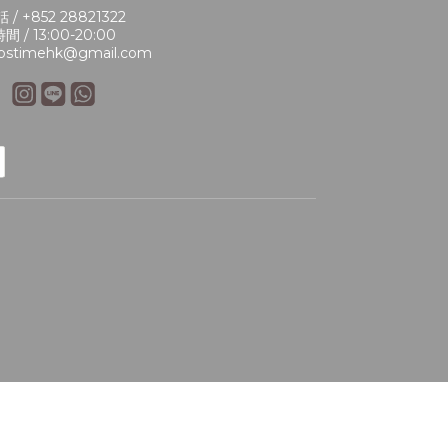
 / +852 28821322
間 / 13:00-20:00
bstimehk@gmail.com