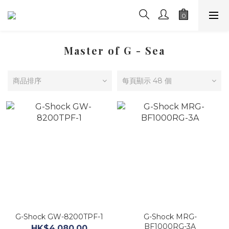
Master of G - Sea
商品排序
每頁顯示 48 個
G-Shock GW-8200TPF-1
G-Shock MRG-
BF1000RG-3A
HK$4,080.00