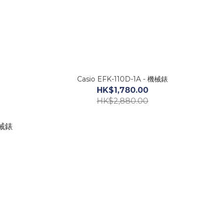
Casio EFK-110D-1A - 機械錶
HK$1,780.00
HK$2,880.00