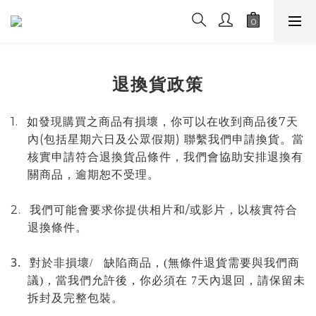
退換貨政策
1.
7
如發現購買之商品有損壞，你可以在收到商品後
天
(
)
內
包括星期六日及公眾假期
聯繫我們申請換貨。當
核實申請符合退換貨品條件，我們會協助安排退換有
關商品，逾期恕不受理。
2.
/
我們
可能會要求你提供相片和
或影片，以核實符合
退換條件。
3.
對於非
損壞/
缺陷
商品
，
(
無條件退貨需要與我們商
議
)
，
當我們允許後
，你必須在 7天內退回
，請保留未
拆封及完整包裝
。