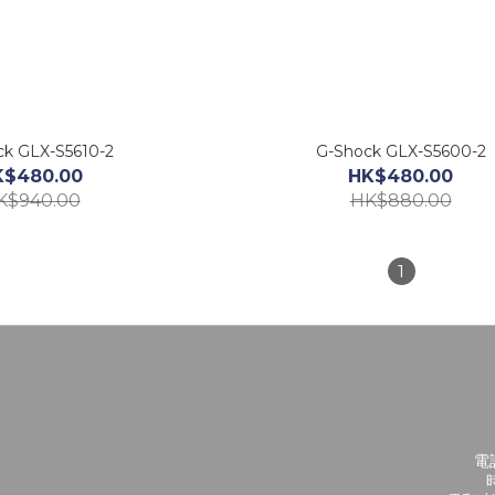
k GLX-S5610-2
G-Shock GLX-S5600-2
K$480.00
HK$480.00
K$940.00
HK$880.00
1
電話
時