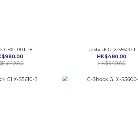
k GBX-100TT-8
G-Shock GLX-S5600-1
K$980.00
HK$480.00
$1,640.00
HK$940.00