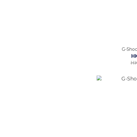
G-Shoc
H
HK