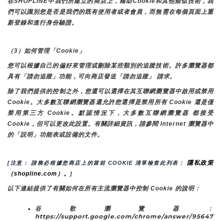
在SHOPLINE中我們所建立的商店上，藉助Cookie和其他類似技術，我
們可以識別您是否是我們的既有使用者或者會員，而無需在每個頁面上重
新登錄和進行身份驗證。
（3）如何管理「Cookie」
您可以根據自己的偏好來管理或刪除某些類別的追蹤技術。許多瀏覽器都
具有「請勿追蹤」功能，可向商店發送「請勿追蹤」 請求。
除了我們提供的控制之外，您還可以選擇在其互聯網瀏覽器中啟用或禁用
Cookie。大多數互聯網瀏覽器還允許您選擇是禁用所有 Cookie 還是僅
禁用第三方 Cookie。默認情況下，大多數互聯網瀏覽器 都接受 
Cookie，但可以更改此設置。有關詳細資訊，請參閱 Internet 瀏覽器中
的「説明」功能表或設備的文件。
隱私政策
[注意： 請務必根據您商店上的當前 COOKIE 清單檢查此列表： 
（shopline.com）。
]
以下連結提供了有關如何在所有主流瀏覽器中控制 Cookie 的說明：
谷歌瀏覽器：
https://support.google.com/chrome/answer/95647