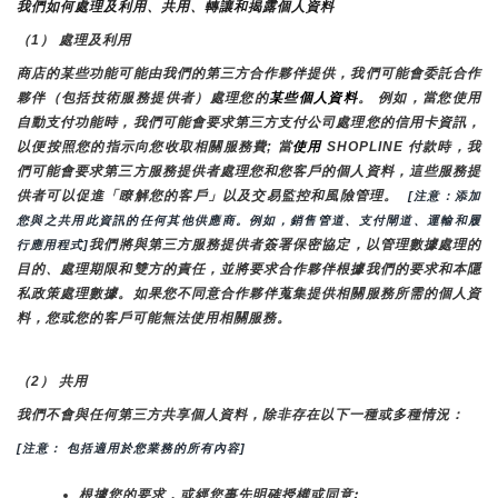
我們如何處理及利用、共用、轉讓和揭露個人資料
（1） 處理及利用
商店的某些功能可能由我們的第三方合作夥伴提供，我們可能會委託合作
夥伴（包括技術服務提供者）處理您的
某些個人資料
。 例如，當您使用
自動支付功能時，我們可能會要求第三方支付公司處理您的信用卡資訊，
以便按照您的指示向您收取相關服務費; 當
使用 
SHOPLINE 付款時，我
們可能會要求第三方服務提供者處理您和您客戶的個人資料，這些服務提
供者可以促進「瞭解您的客戶」以及交易監控和風險管理。 
 [注意：添加
您與之共用此資訊的任何其他供應商。例如，銷售管道、支付閘道、運輸和履
我們將與第三方服務提供者簽署保密協定，以管理數據處理的
行應用程式]
目的、處理期限和雙方的責任，並將要求合作夥伴根據我們的要求和本隱
私政策處理數據。如果您不同意合作夥伴蒐集提供相關服務所需的個人資
料，您或您的客戶可能無法使用相關服務。
（2） 共用
我們不會與任何第三方共享個人資料，除非存在以下一種或多種情況：
[注意： 包括適用於您業務的所有內容]
根據您的要求，或經您事先明確授權或同意;