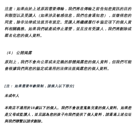
注意：如果由於上述原因需要傳輸，我們將在傳輸之前告知您資訊的目的
和類型以及受讓人（如果涉及敏感信息，我們也會通知您），並徵得您的
同意，除非法律或法規另有規定。受讓人將繼續履行本協定項下的個人資
料相關義務。如果我們破產或停止運營，並且沒有受讓人，我們將刪除或
匿名化您的個人資料。
（4） 公開揭露
原則上，我們不會向公眾或未定義的群體揭露您的個人資料，但我們可能
會根據我們與您的協定或適用的法律法規揭露您的個人資料。
[注： 如果需要年齡限制，請插入以下部分]
未成年人
本商店不適用於18歲以下的個人。我們不會故意蒐集兒童的個人資料。如果您
是父母或監護人，並且認為您的孩子向我們提供了個人資料，請通過上述位址
與我們聯繫以請求刪除。