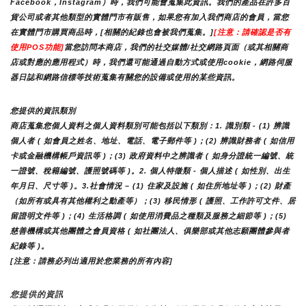
Facebook，Instagram）時，我們可能會蒐集此資訊。我們的產品在許多百
貨公司或者其他類型的實體門市有販售，如果您有加入我們商店的會員，當您
在實體門市購買商品時，[相關的紀錄也會被我們蒐集。]
[注意：請確認是否有
使用POS功能]
當您訪問本商店，我們的社交媒體/社交網路頁面（或其相關商
店或對應的應用程式）時，我們還可能通過自動方式或使用cookie，網路伺服
器日誌和網路信標等技術蒐集有關您的設備或使用的某些資訊。
您提供的資訊類別
商店蒐集您個人資料之個人資料類別可能包括以下類別：1. 識別類 - (1) 辨識
個人者 ( 如會員之姓名、地址、電話、電子郵件等 )；(2) 辨識財務者 ( 如信用
卡或金融機構帳戶資訊等 )；(3) 政府資料中之辨識者 ( 如身分證統一編號、統
一證號、稅籍編號、護照號碼等 )。2. 個人特徵類 - 個人描述 ( 如性別、出生
年月日、尺寸等 )。3.社會情況 – (1) 住家及設施 ( 如住所地址等 )；(2) 財產
（如所有或具有其他權利之動產等）；(3) 移民情形 ( 護照、工作許可文件、居
留證明文件等 )；(4) 生活格調 ( 如使用消費品之種類及服務之細節等 )；(5) 
慈善機構或其他團體之會員資格 ( 如社團法人、俱樂部或其他志願團體參與者
紀錄等 )。
[注意：請務必列出適用於您業務的所有內容]
您提供的資訊