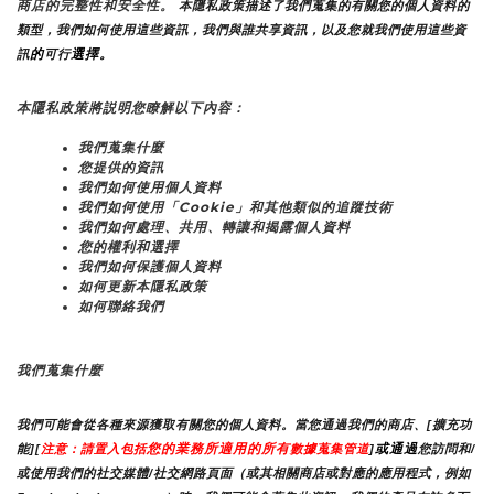
商店的完整性和安全性。
 本隱私政策描述了我們蒐集的有關您的個人資料的
類型，我們如何使用這些資訊，我們與誰共享資訊，以及您就我們使用這些資
的
選擇。
訊
可行
本隱私政策將説明您瞭解以下內容：
我們蒐集什麼
您提供的資訊
我們如何使用個人資料
我們如何使用「Cookie」和其他類似的追蹤技術
我們如何處理、共用、轉讓和揭露個人資料
您的權利和選擇
我們如何保護個人資料
如何更新本隱私政策
如何聯絡我們
我們蒐集什麼
我們可能會從各種來源獲取有關您的個人資料。當您通過我們的商店、[擴充功
您的業務所適用的所有
或通過
能][
注意：請置入包括
數據蒐集管道
]
您訪問和/
或使用我們的社交媒體/社交網路頁面（或其相關商店或對應的應用程式，例如