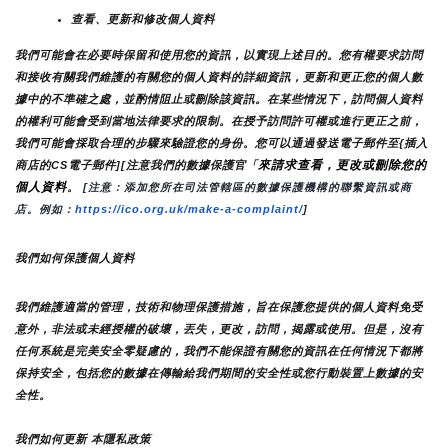
查看、更新和修改個人資料
我們可能會在必要時保留和使用您的資訊，以實現上述目的。您有權要求訪問
和接收有關我們維護的有關您的個人資料的詳細資訊，更新和更正您的個人數
據中的不準確之處，並酌情阻止或刪除該資訊。在某些情況下，訪問個人資料
的權利可能會受到當地法律要求的限制。在授予訪問許可權或進行更正之前，
我們可能會採取合理的步驟來驗證您的身份。您可以通過發送電子郵件至{插入
來請求查看，更改或刪除您的
商店的CS電子郵件][注意我們的數據保護官「
個人資料
。
 [注意：添加您所在司法管轄區的數據保護機構的聯繫資訊或商
店。例如：
https://ico.org.uk/make-a-complaint/
]
我們如何保護個人資料
我們維護適當的管理，技術和物理保護措施，旨在保護您提供的個人資料免受
意外，非法或未經授權的破壞，丟失，更改，訪問，揭露或使用。但是，沒有
任何系統是完美安全零疑慮的，我們不能保證有關您的資訊在任何情況下都將
保持安全，包括您的數據在傳輸給我們期間的安全性或您行動裝置上數據的安
全性。
我們如何更新 本隱私政策 