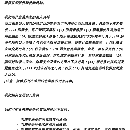
獲得某些服務和促銷活動。
我們為什麼蒐集您的個人資料
商店蒐集個人資料的特定目的皆是為了向您提供商品或服務，包括但不限於提
供：(1) 消費者、客戶管理與服務；(2) 消費者保護；(3) 網路購物及其他電子
商務服務；(4) 驗證您的個人身份 ( 如以保護您免於詐欺等犯罪行為 )；(5) 解
決各種類型之爭議 ( 包括但不限於消費糾紛、智慧財產權爭議等 )； (6) 增進
安全交易行為；(7) 收取債務； (8) 通知您商業機會、產品、服務及更新；(9) 
偵測並保護您及商店免於錯誤、詐欺或其他犯罪行為，並監測遵法風險；(10) 
調查針對個人安全、財產安全及違約之潛在不法行為；(11) 履行條款與細則及
退換貨政策；(12) 依法令所為之行為；以及 (13) 其他於蒐集當時取得您同意
之目的。
[注意：請務必列出適用於您業務的所有內容]
我們如何使用個人資料
我們可能會將您提供的資訊用於以下目的：
向您發送促銷內容或其他通信;
向您提供所要求的信息和服務;
與您聯繫以跟進或確認您的訂單，約會，退貨或退款，並向您發送與