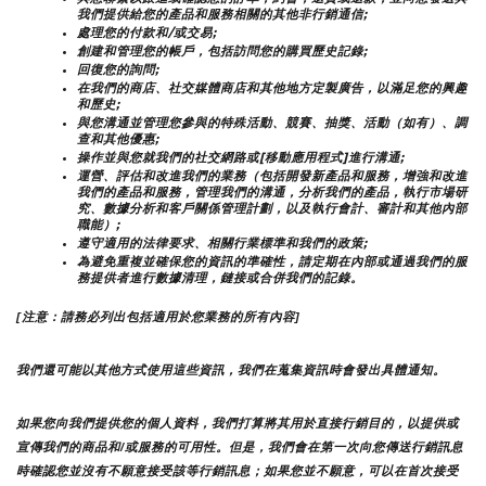
我們提供給您的產品和服務相關的其他非行銷通信;
處理您的付款和/或交易;
創建和管理您的帳戶，包括訪問您的購買歷史記錄;
回復您的詢問;
在我們的商店、社交媒體商店和其他地方定製廣告，以滿足您的興趣
和歷史;
與您溝通並管理您參與的特殊活動、競賽、抽獎、活動（如有）、調
查和其他優惠;
操作並與您就我們的社交網路或[移動應用程式]進行溝通;
運營、評估和改進我們的業務（包括開發新產品和服務，增強和改進
我們的產品和服務，管理我們的溝通，分析我們的產品，執行市場研
究、數據分析和客戶關係管理計劃，以及執行會計、審計和其他內部
職能）;
遵守適用的法律要求、相關行業標準和我們的政策;
為避免重複並確保您的資訊的準確性，請定期在內部或通過我們的服
務提供者進行數據清理，鏈接或合併我們的記錄。
[注意：請務必列出包括適用於您業務的所有內容]
我們還可能以其他方式使用這些資訊，我們在蒐集資訊時會發出具體通知。
如果您向我們提供您的個人資料，我們打算將其用於直接行銷目的，以提供或
宣傳我們的商品和/或服務的可用性。但是，我們會在第一次向您傳送行銷訊息
時確認您並沒有不願意接受該等行銷訊息；如果您並不願意，可以在首次接受