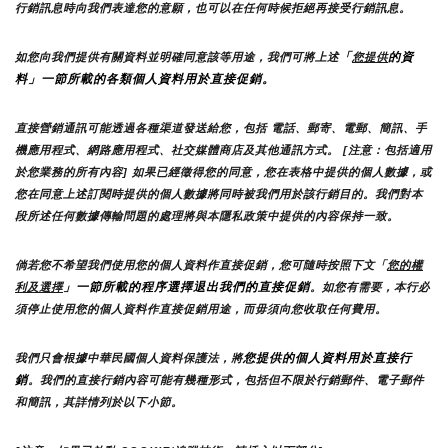
行銷訊息時向我們表達您的意願，也可以在任何時候拒絕再接受行銷訊息。
「
的資
如您向我們提供有關資料並明確同意該等用途，我們可將上述
您提供
料」一節所載的各類個人資料用於直接促銷。
直接營銷通訊可能透過各種渠道發送給您，包括 電話、郵寄、電郵、簡訊、手
機應用程式、網路應用程式、社交媒體商店及其他通訊方式。 [注意：包括適用
於您業務的所有內容] 如果已經徵得您的同意，您在表格中提供的個人數據，或
您在同意上述訂閱時提供的個人數據將同時被我們用於該行銷目的。我們對本
段所述任何數據傳輸問題的處理將與本隱私政策中提供的內容保持一致。
倘若您不希望我們使用您的個人資料作直接促銷，您可隨時按照下文「
您的權
」一節所載的程序選擇退出我們的直接促銷
利及選擇
。如您有需要，本行必
須停止使用您的個人資料作直接促銷用途，而毋須向您收取任何費用。
您提供的個人資料用於直接行
我們只會根據中華民國個人資料保護法，將
銷
。我們的直接行銷內容可能有幾種形式，包括但不限於行銷郵件、電子郵件
和簡訊，其詳情列於以下小節。