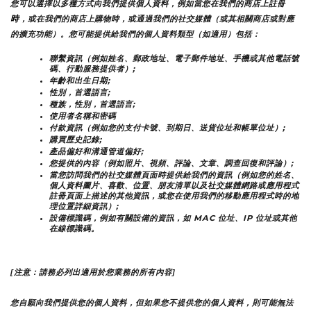
您可以選擇以多種方式向我們提供個人資料，例如當您在我們的商店上註冊
時
，或在我們的商店上購物時，或通過我們的社交媒體（或其相關商店或對應
的擴充功能）。您可能提供給我們的個人資料類型（如適用）包括：
聯繫資訊（例如姓名、郵政地址、電子郵件地址、手機或其他電話號
碼、行動服務提供者）;
年齡和出生日期;
性別，首選語言;
種族，性別，首選語言;
使用者名稱和密碼
付款資訊（例如您的支付卡號、到期日、送貨位址和帳單位址）;
購買歷史記錄;
產品偏好和溝通管道偏好;
您提供的內容（例如照片、視頻、評論、文章、調查回復和評論）;
當您訪問我們的社交媒體頁面時提供給我們的資訊（例如您的姓名、
個人資料圖片、喜歡、位置、朋友清單以及社交媒體網路或應用程式
註冊頁面上描述的其他資訊，或您在使用我們的移動應用程式時的地
理位置詳細資訊）;
設備標識碼，例如有關設備的資訊，如 MAC 位址、IP 位址或其他
在線標識碼。
[注意：請務必列出適用於您業務的所有內容]
您自願向我們提供您的個人資料，但如果您不提供您的個人資料，則可能無法