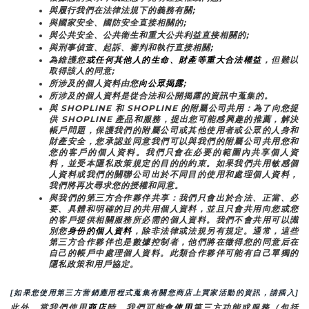
與履行我們在法律法規下的義務有關;
與國家安全、國防安全直接相關的;
與公共安全、公共衛生和重大公共利益直接相關的;
與刑事偵查、起訴、審判和執行直接相關;
為維護您
或任何其他人的生命、財產等重大合法權益
，但難以
取得該人的同意;
所涉及的個人資料由您
向公眾揭露
;
所涉及的個人資料是從合法和公開揭露的資訊中蒐集的。
與 SHOPLINE 和 SHOPLINE 的附屬公司共用：為了向您提
供 SHOPLINE 產品和服務，提出您可能感興趣的推薦，解決
帳戶問題，保護我們的附屬公司或其他使用者或公眾的人身和
財產安全，您承認並同意我們可以與我們的附屬公司共用您和
您的客戶的個人資料。我們只會在必要的範圍內共享個人資
料，並受本隱私政策規定的目的的約束。如果我們共用敏感個
人資料或我們的關聯公司出於不同目的使用和處理個人資料，
我們將再次尋求您的授權和同意。
與我們的第三方合作夥伴共享：我們只會出於合法、正當、必
要、具體和明確的目的共用個人資料，並且只會共用向您或您
的客戶提供相關服務所必需的個人資料。我們不會共用可以識
別您
身份的個人資料
，除非法律或法規另有規定。通常，這些
第三方合作夥伴也是數據控制者，他們將在徵得您的同意后在
自己的帳戶中處理個人資料。此類合作夥伴可能有自己單獨的
隱私政策和用戶協定。
[如果您使用第三方营銷應用程式蒐集有關您商店上買家活動的資訊，請插入]
此外，當我們使用
商店
時
，
我們可能會
使用
第三方功能或服務（包括