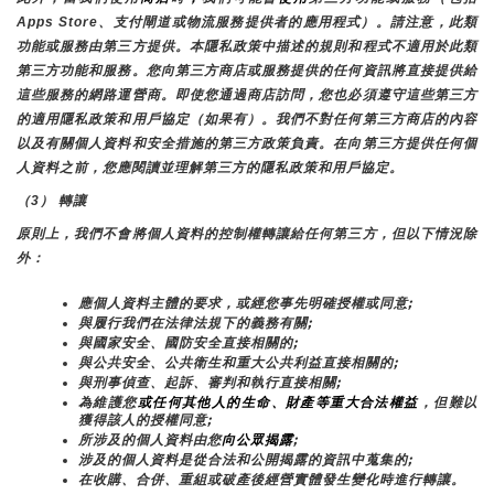
Apps Store、支付閘道或物流服務提供者的應用程式）。請注意，此類
功能或服務由第三方提供。本隱私政策中描述的規則和程式不適用於此類
第三方功能和服務。您向第三方商店或服務提供的任何資訊將直接提供給
這些服務的網路運營商。即使您通過商店訪問，您也必須遵守這些第三方
的適用隱私政策和用戶協定（如果有）。我們不對任何第三方商店的內容
以及有關個人資料和安全措施的第三方政策負責。在向第三方提供任何個
人資料之前，您應閱讀並理解第三方的隱私政策和用戶協定。
（3） 轉讓
原則上，我們不會將個人資料的控制權轉讓給任何第三方，但以下情況除
外：
應個人資料主體的要求，或經您事先明確授權或同意;
與履行我們在法律法規下的義務有關;
與國家安全、國防安全直接相關的;
與公共安全、公共衛生和重大公共利益直接相關的;
與刑事偵查、起訴、審判和執行直接相關;
為維護您
或任何其他人的生命、財產等重大合法權益
，但難以
獲得該人的授權同意;
所涉及的個人資料由您
向公眾揭露
;
涉及的個人資料是從合法和公開揭露的資訊中蒐集的;
在收購、合併、重組或破產後經營實體發生變化時進行轉讓。