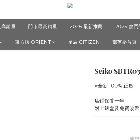
最高銷量
門市最高銷量
2026 最新推薦
2025 熱
東方錶 ORIENT
星辰 CITIZEN
部落格首頁
Seiko SBTR03
⭐️全新 100% 正貨
店鋪保養一年
附上錶盒及免費改帶
若想